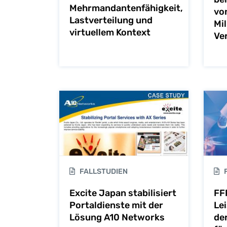
Mehrmandantenfähigkeit,
von
Lastverteilung und
Mi
virtuellem Kontext
Ve
FALLSTUDIEN
F
Excite Japan stabilisiert
FF
Portaldienste mit der
Lei
Lösung A10 Networks
de