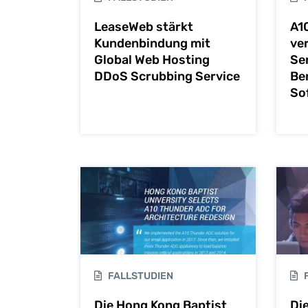
LeaseWeb stärkt
A1
Kundenbindung mit
ve
Global Web Hosting
Se
DDoS Scrubbing Service
Be
So
FALLSTUDIEN
F
Die Hong Kong Baptist
Di