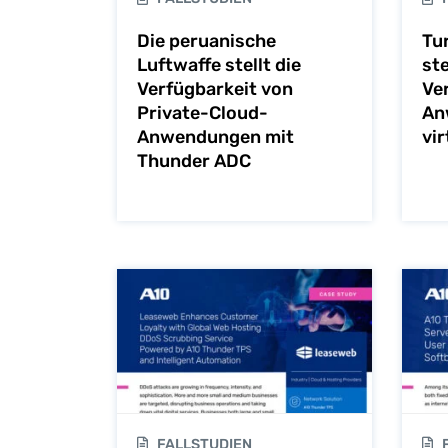
Die peruanische
Tu
Luftwaffe stellt die
ste
Verfügbarkeit von
Ve
Private-Cloud-
An
Anwendungen mit
vi
Thunder ADC
FALLSTUDIEN
F