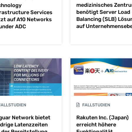
medizinisches Zentr
chnology
benötigt Server Load
frastructure Services
Balancing (SLB) Lösu
tzt auf A10 Networks
auf Unternehmenseb
under ADC
ALLSTUDIEN
FALLSTUDIEN
guar Network bietet
Rakuten Inc. (Japan)
edrige Latenzzeiten
erreicht höhere
 der Bereitstellung
Funktionalität,