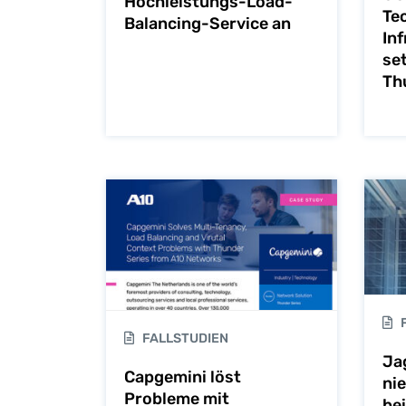
Hochleistungs-Load-
Te
Balancing-Service an
In
se
Th
F
FALLSTUDIEN
Ja
Capgemini löst
ni
Probleme mit
bei