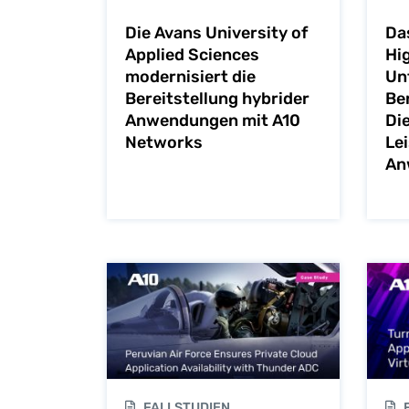
Die Avans University of
Das
Applied Sciences
Hi
modernisiert die
Un
Bereitstellung hybrider
Be
Anwendungen mit A10
Di
Networks
Le
An
FALLSTUDIEN
F