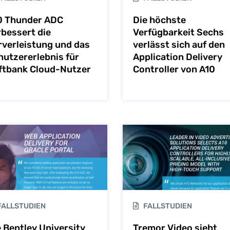
0 Thunder ADC
Die höchste
rbessert die
Verfügbarkeit Sechs
rverleistung und das
verlässt sich auf den
nutzererlebnis für
Application Delivery
ftbank Cloud-Nutzer
Controller von A10
ALLSTUDIEN
FALLSTUDIEN
e Bentley University
Tremor Video sieht