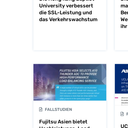
University verbessert
ma
die SSL-Leistung und
Be
das Verkehrswachstum
We
ihr
FALLSTUDIEN
F
Fujitsu Asien bietet
UC